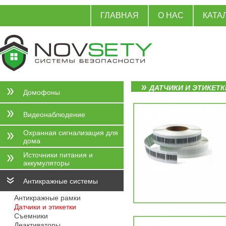
ГЛАВНАЯ
О НАС
КАТА
ДАТЧИКИ И ЭТИКЕТК
Домофоны
Видеонаблюдение
Охранная сигнализация для
дома
Источники питания и
аккумуляторы
Антикражные системы
Антикражные рамки
Датчики и этикетки
Съемники
Деактиваторы